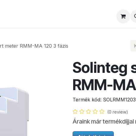
al
Munkatársaink
Egyedi ajánlat
Sz
art meter RMM-MA 120 3 fázis
Solinteg 
RMM-MA 1
Termék kód:
SOLRMM1203
(0 review)
Áraink már termékdíjjal 