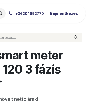
akértői Blog
Letöltések
Bejelentkezés
+36204692770
smart meter
20 3 fázis
F
növelt nettó árak!