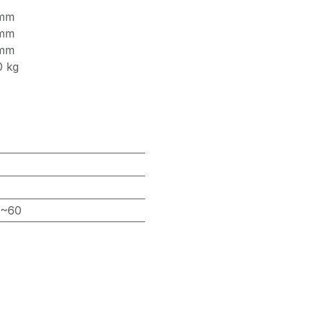
mm
mm
mm
0
kg
0~60