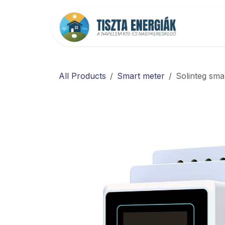
Kihagyás és továbblépés a tartalomhoz
Főold
All Products
Smart meter
Solinteg sm