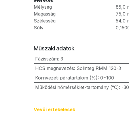
Méretek
Mélység
85,0
Magasság
75,0
Szélesség
54,0
Súly
0,150
Műszaki adatok
Fázisszám
:
3
HCS megnevezés
:
Solinteg RMM 120-3
Környezeti páratartalom (%)
:
0~100
Működési hőmérséklet-tartomány (°C)
:
-3
Vevői értékel​ések