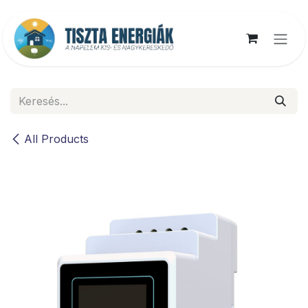
Kihagyás és továbblépés a tartalomhoz
All Products