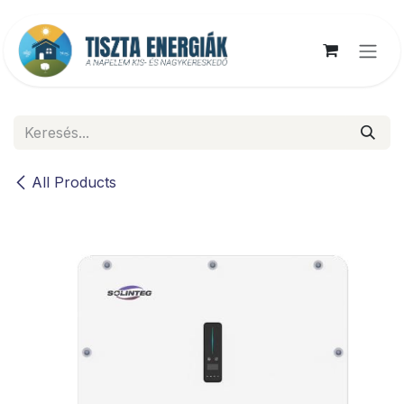
Kihagyás és továbblépés a tartalomhoz
All Products