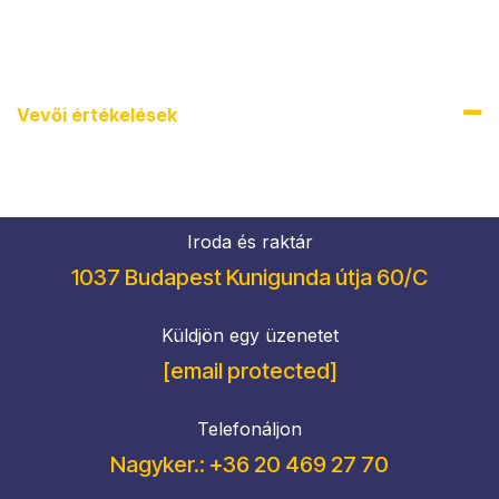
Vevői értékel​ések
Iroda és raktár
1037 Budapest Kunigunda útja 60/C
Küldjön egy üzenetet
[email protected]
Telefonáljon
Nagyker.: +36 20 469 27 70