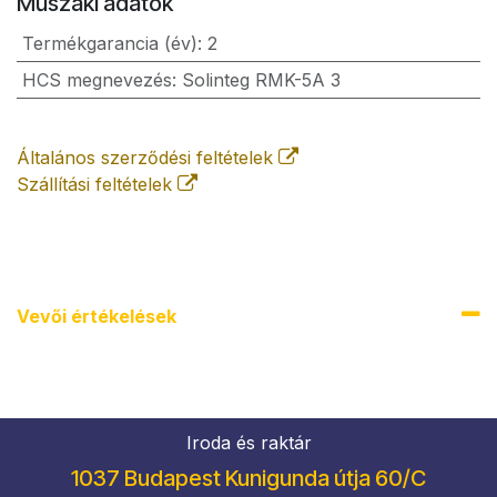
Műszaki adatok
Termékgarancia (év)
:
2
HCS megnevezés
:
Solinteg RMK-5A 3
Általános szerződési feltételek
Szállítási feltételek
Vevői értékel​ések
Iroda és raktár
1037 Budapest Kunigunda útja 60/C