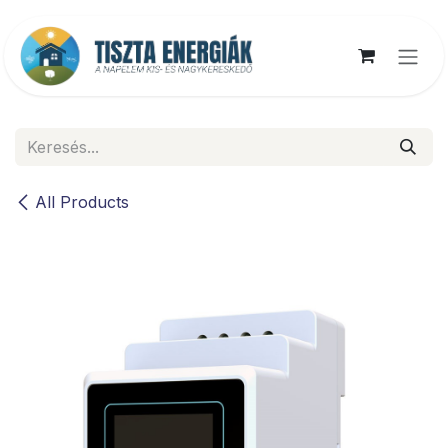
Kihagyás és továbblépés a tartalomhoz
All Products