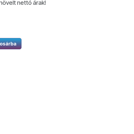
növelt nettó árak!
osárba