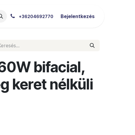
akértői Blog
Letöltések
Bejelentkezés
+36204692770
60W bifacial,
 keret nélküli