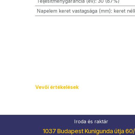
Teljesítménygarancia (év)
:
30 (87%)
Napelem keret vastagsága (mm)
:
keret nél
Vevői értékel​ések
Iroda és raktár
1037 Budapest Kunigunda útja 60