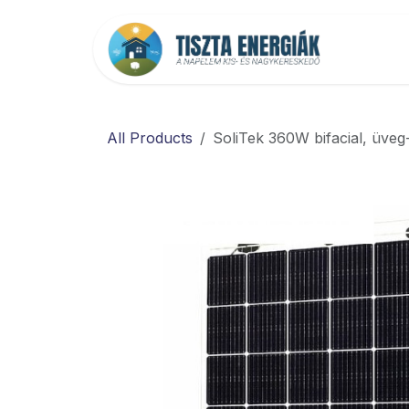
Kihagyás és továbblépés a tartalomhoz
Főold
All Products
SoliTek 360W bifacial, üveg