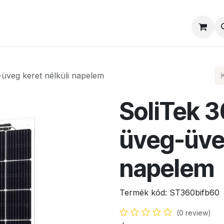
al
Munkatársaink
Egyedi ajánlat
Sz
-üveg keret nélküli napelem
SoliTek 3
üveg-üveg
napelem
Termék kód:
ST360bifb60
(0 review)