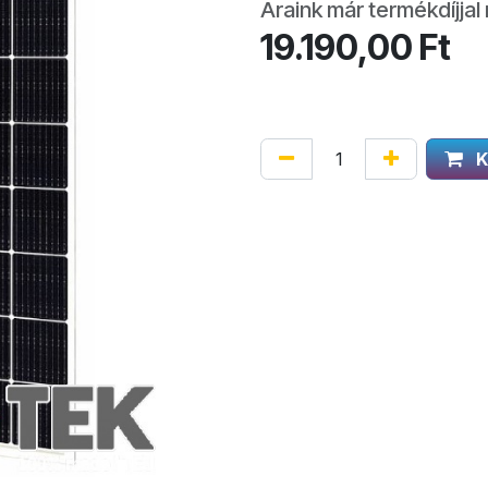
Áraink már termékdíjjal 
19.190,00
Ft
K