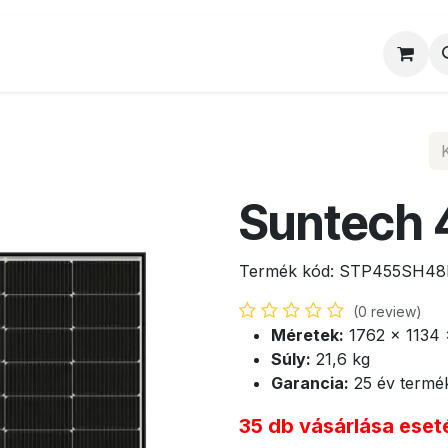
al
Munkatársaink
Egyedi ajánlat
Sz
Suntech
Termék kód:
STP455SH48
(0 review)
Méretek:
1762 x 1134
Súly:
21,6 kg
Garancia:
25 év termék,
35 db vásárlása eseté