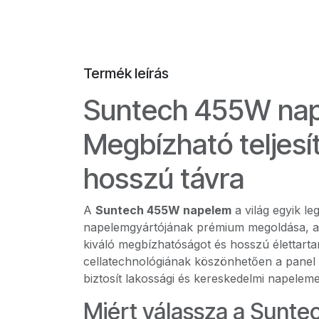
Termék leírás
Suntech 455W nap
Megbízható teljes
hosszú távra
A
Suntech 455W napelem
a világ egyik le
napelemgyártójának prémium megoldása, am
kiváló megbízhatóságot és hosszú élettarta
cellatechnológiának köszönhetően a panel
biztosít lakossági és kereskedelmi napele
Miért válassza a Sunt