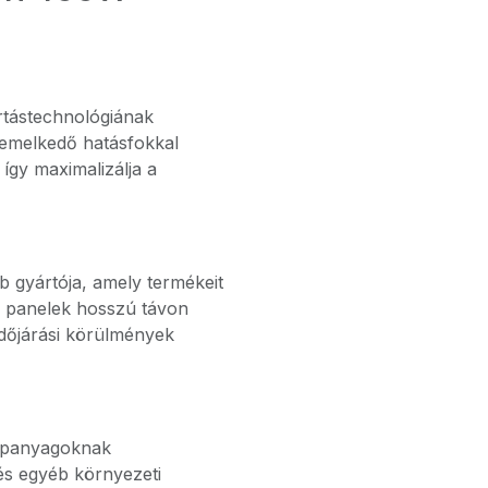
ártástechnológiának
emelkedő hatásfokkal
 így maximalizálja a
b gyártója, amely termékeit
 A panelek hosszú távon
 időjárási körülmények
lapanyagoknak
 és egyéb környezeti