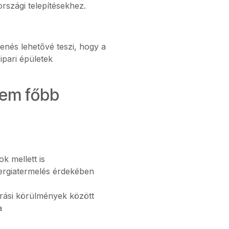
országi telepítésekhez.
elenés lehetővé teszi, hogy a
ipari épületek
lem főbb
k mellett is
ergiatermelés érdekében
rási körülmények között
a