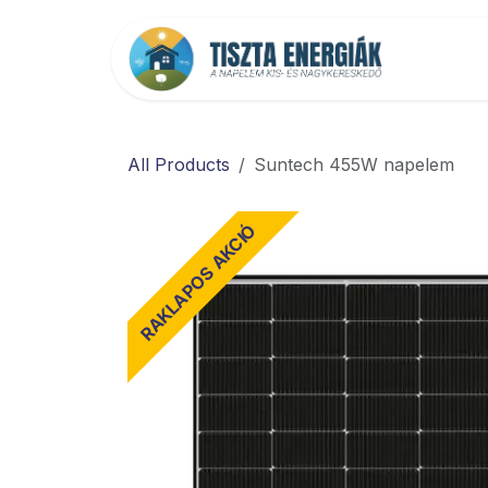
Kihagyás és továbblépés a tartalomhoz
Főold
All Products
Suntech 455W napelem
RAKLAPOS AKCIÓ