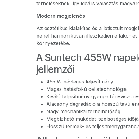
terheléseknek, így ideális választás magyar
Modern megjelenés
Az esztétikus kialakítás és a letisztult megj
panel harmonikusan illeszkedjen a lakó- és 
környezetébe.
A Suntech 455W nape
jellemzői
455 W névleges teljesítmény
Magas hatásfokú cellatechnológia
Kiváló teljesítmény gyenge fényviszonyo
Alacsony degradáció a hosszú távú en
Nagy mechanikai terhelhetőség
Megbízható működés szélsőséges időjá
Hosszú termék- és teljesítménygaranci