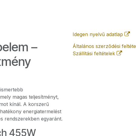
Idegen nyelvű adatlap
elem –
Általános szerződési feltét
Szállítási feltételek
ítmény
gismertebb
ely magas teljesítményt,
mot kínál. A korszerű
 hatékony energiatermelést
mes rendszerekben egyaránt.
ech 455W