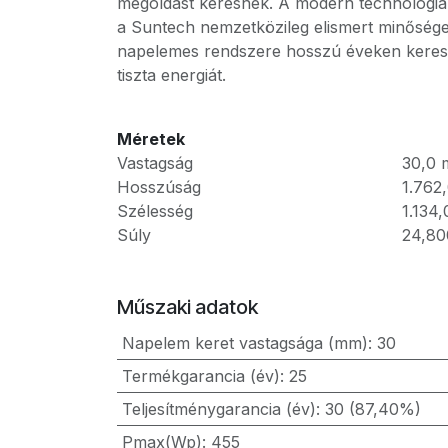
megoldást keresnek. A modern technológi
a Suntech nemzetközileg elismert minősége
napelemes rendszere hosszú éveken keresz
tiszta energiát.
Méretek
Vastagság
30,0
Hosszúság
1.762
Szélesség
1.134,
Súly
24,80
Műszaki adatok
Napelem keret vastagsága (mm)
:
30
Termékgarancia (év)
:
25
Teljesítménygarancia (év)
:
30 (87,40%)
Pmax(Wp)
:
455