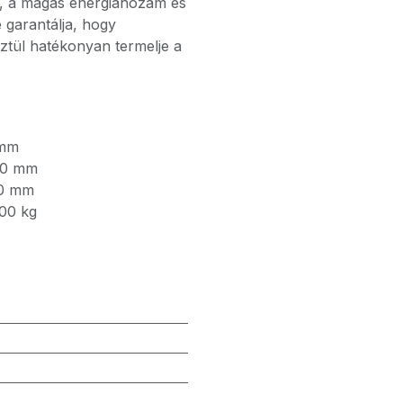
a, a magas energiahozam és
 garantálja, hogy
tül hatékonyan termelje a
mm
,0
mm
0
mm
00
kg