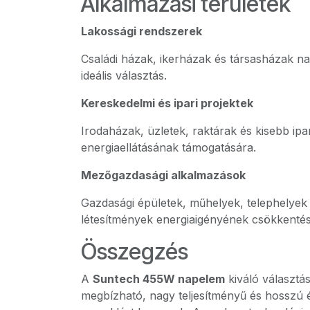
Alkalmazási területek
Lakossági rendszerek
Családi házak, ikerházak és társasházak n
ideális választás.
Kereskedelmi és ipari projektek
Irodaházak, üzletek, raktárak és kisebb ipa
energiaellátásának támogatására.
Mezőgazdasági alkalmazások
Gazdasági épületek, műhelyek, telephelye
létesítmények energiaigényének csökkentés
Összegzés
A
Suntech 455W napelem
kiváló választá
megbízható, nagy teljesítményű és hosszú 