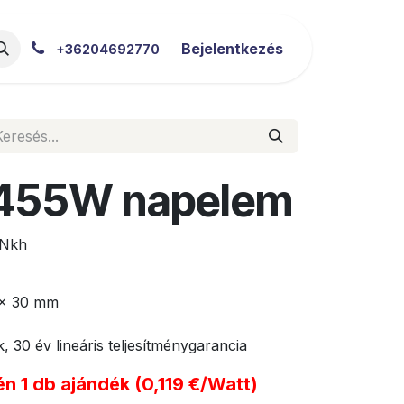
akértői Blog
Letöltések
Bejelentkezés
+36204692770
 455W napelem
Nkh
 x 30 mm
 30 év lineáris teljesítménygarancia
n 1 db ajándék (0,119 €/Watt)