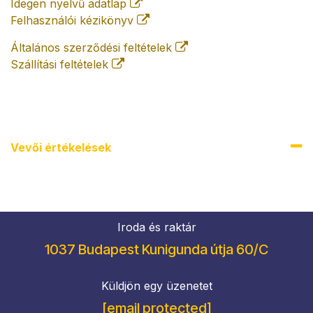
Idegen nyelvű adatlap
Felhasználói kézikönyv
Általános szerződési feltételek
Szállítási feltételek
Vevői értékel​ések
Iroda és raktár
1037 Budapest Kunigunda útja 60/C
Küldjön egy üzenetet
[email protected]