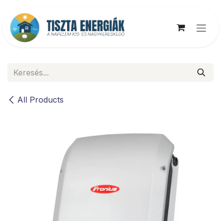
Kihagyás és továbblépés a tartalomhoz
All Products