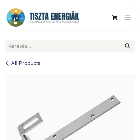
Kihagyás és továbblépés a tartalomhoz
All Products