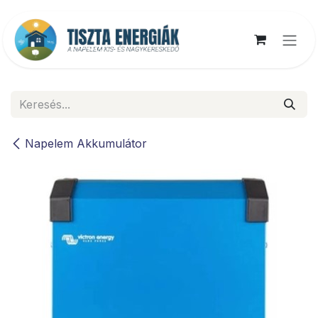
Kihagyás és továbblépés a tartalomhoz
Napelem Akkumulátor