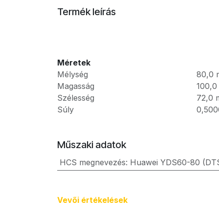
Termék leírás
Méretek
Mélység
80,0
Magasság
100,0
Szélesség
72,0
Súly
0,500
Műszaki adatok
HCS megnevezés
:
Huawei YDS60-80 (D
Vevői értékel​ések