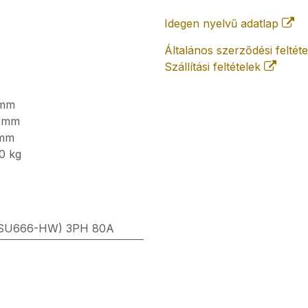
Idegen nyelvű adatlap
Általános szerződési feltét
Szállítási feltételek
mm
mm
mm
0
kg
TSU666-HW) 3PH 80A