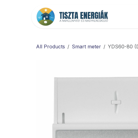
Kihagyás és továbblépés a tartalomhoz
Főold
All Products
Smart meter
YDS60-80 