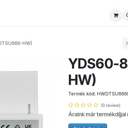
al
Munkatársaink
Egyedi ajánlat
Sz
(DTSU666-HW)
YDS60-8
HW)
Termék kód:
HWDTSU666
(0 review)
Áraink már termékdíjjal 