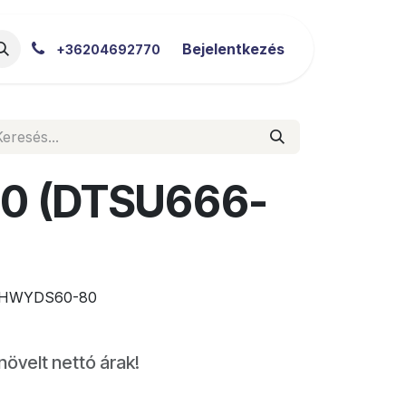
akértői Blog
Letöltések
Bejelentkezés
+36204692770
0 (DTSU666-
HWYDS60-80
növelt nettó árak!