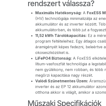
rendszert válassza?
Maximális Hatékonyság:
A
FoxESS M
(HV) technológiája minimalizálja az ene
akkumulátor és az inverter között. Tö
akkumulátorban, és több jut a fogyasz
11,52 kWh Tárolókapacitás:
Ez a méret
program feltételeihez. Egy átlagos csalá
áramigényét képes fedezni, beleértve a v
okoseszközöket is.
LiFePO4 Biztonság:
A FoxESS elkötelez
lítium-vasfoszfát technológia a legstab
nem gyúlékony, nem robban, és több mi
megőrzi kapacitása nagy részét.
Valódi Szünetmentes Üzem:
Áramszün
inverter és az EP 12 akkumulátor azonna
otthona akkor is világít, amikor a szom
Műszaki Specifikációk