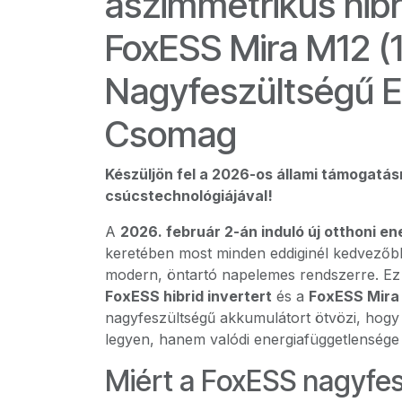
aszimmetrikus hibri
FoxESS Mira M12 (
Nagyfeszültségű E
Csomag
Készüljön fel a 2026-os állami támogatá
csúcstechnológiájával!
A
2026. február 2-án induló új otthoni e
keretében most minden eddiginél kedvezőbb 
modern, öntartó napelemes rendszerre. Ez
FoxESS hibrid invertert
és a
FoxESS Mira 
nagyfeszültségű akkumulátort ötvözi, hog
legyen, hanem valódi energiafüggetlensége 
Miért a FoxESS nagyfe