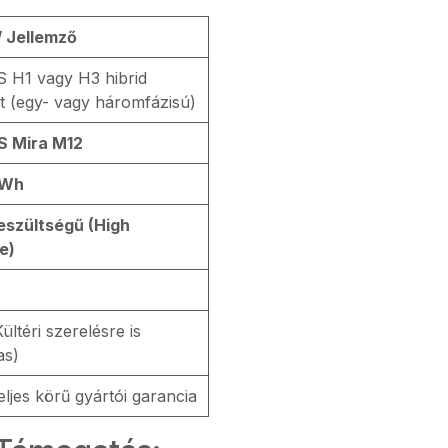
/ Jellemző
 H1 vagy H3 hibrid
t (egy- vagy háromfázisú)
S Mira M12
kWh
szültségű (High
e)
ültéri szerelésre is
as)
eljes körű gyártói garancia