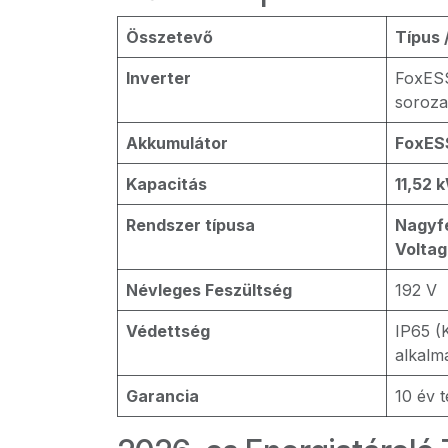
Összetevő
Típus 
Inverter
FoxESS
soroza
Akkumulátor
FoxES
Kapacitás
11,52 
Rendszer típusa
Nagyfe
Voltag
Névleges Feszültség
192 V
Védettség
IP65 (K
alkalm
Garancia
10 év t