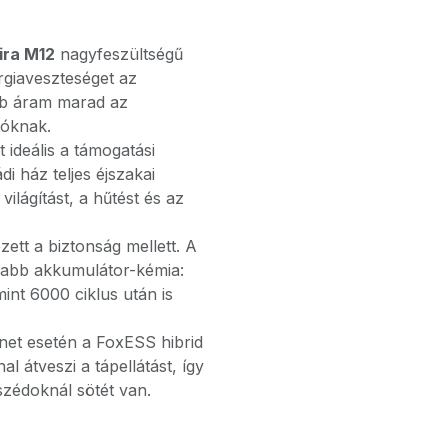
ira M12
nagyfeszültségű
rgiaveszteséget az
bb áram marad az
tóknak.
 ideális a támogatási
di ház teljes éjszakai
ilágítást, a hűtést és az
ett a biztonság mellett. A
ilabb akkumulátor-kémia:
nt 6000 ciklus után is
et esetén a FoxESS hibrid
l átveszi a tápellátást, így
szédoknál sötét van.