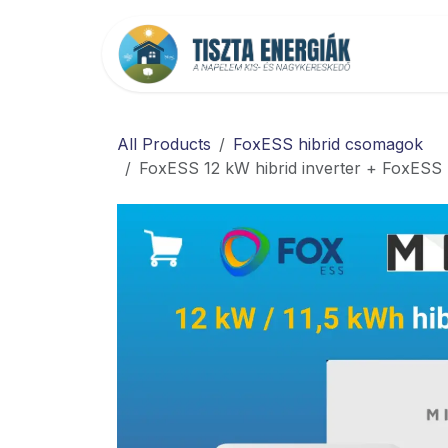
Kihagyás és továbblépés a tartalomhoz
Főold
All Products
FoxESS hibrid csomagok
FoxESS 12 kW hibrid inverter + FoxESS