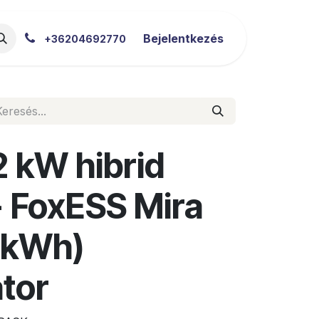
akértői Blog
Letöltések
Bejelentkezés
+36204692770
 kW hibrid
+ FoxESS Mira
5 kWh)
tor