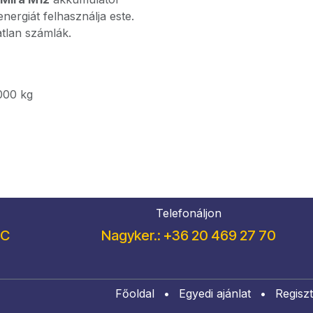
nergiát felhasználja este.
atlan számlák.
000
kg
Telefonáljon
/C
Nagyker.: +36 20 469 27 70
Főoldal
•
Egyedi ajánlat
•
Regiszt