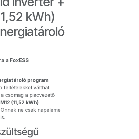
d inverter +
11,52 kWh)
nergiatároló
sra a FoxESS
nergiatároló program
feltételekkel válthat
 a csomag a piacvezető
M12 (11,52 kWh)
y Önnek ne csak napeleme
is.
szültségű