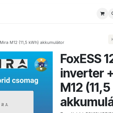
al
Munkatársaink
Egyedi ajánlat
Sz
 Mira M12 (11,5 kWh) akkumulátor
FoxESS 12
inverter 
M12 (11,
akkumulá