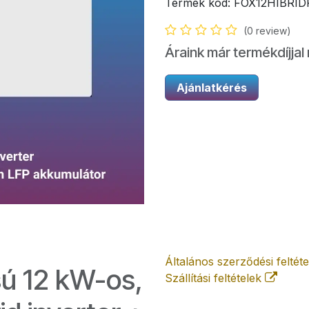
Termék kód:
FOX12HIBRID
(0 review)
Áraink már termékdíjjal 
Ajánlatkérés
Általános szerződési feltét
ú 12 kW-os,
Szállítási feltételek