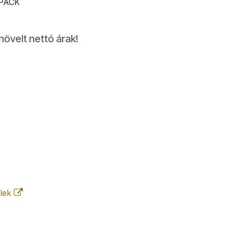
PACK
növelt nettó árak!
elek