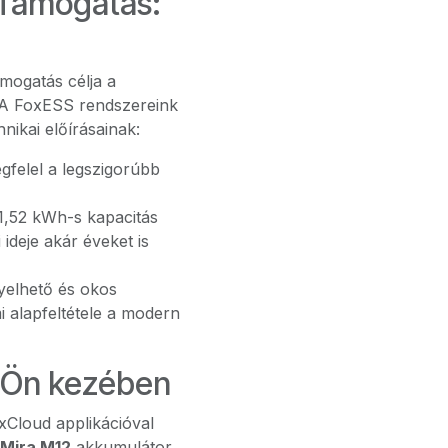
 Támogatás:
ámogatás célja a
 A FoxESS rendszereink
ikai előírásainak:
felel a legszigorúbb
1,52 kWh-s kapacitás
ideje akár éveket is
yelhető és okos
mi alapfeltétele a modern
z Ön kezében
oxCloud applikációval
Mira M12
akkumulátor