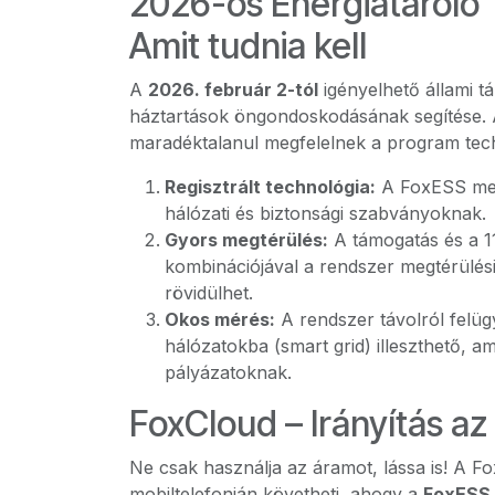
2026-os Energiatároló
Amit tudnia kell
A
2026. február 2-tól
igényelhető állami t
háztartások öngondoskodásának segítése.
maradéktalanul megfelelnek a program techn
Regisztrált technológia:
A FoxESS meg
hálózati és biztonsági szabványoknak.
Gyors megtérülés:
A támogatás és a 1
kombinációjával a rendszer megtérülési 
rövidülhet.
Okos mérés:
A rendszer távolról felüg
hálózatokba (smart grid) illeszthető, a
pályázatoknak.
FoxCloud – Irányítás a
Ne csak használja az áramot, lássa is! A F
mobiltelefonján követheti, ahogy a
FoxESS 