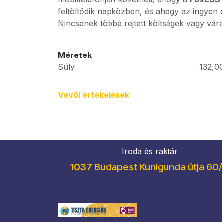
feltöltődik napközben, és ahogy az ingyen e
Nincsenek többé rejtett költségek vagy vár
Méretek
Súly
132,0
Vevői értékel​ések
Iroda és raktár
1037 Budapest Kunigunda útja 60