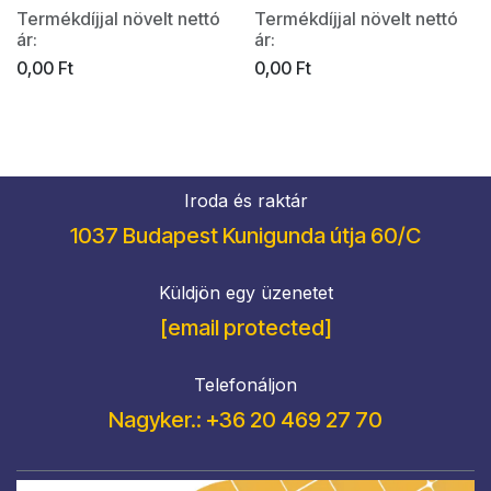
Termékdíjjal növelt nettó
Termékdíjjal növelt nettó
ár:
ár:
0,00
Ft
0,00
Ft
Iroda és raktár
1037 Budapest Kunigunda útja 60/C
Küldjön egy üzenetet
[email protected]
Telefonáljon
Nagyker.: +36 20 469 27 70