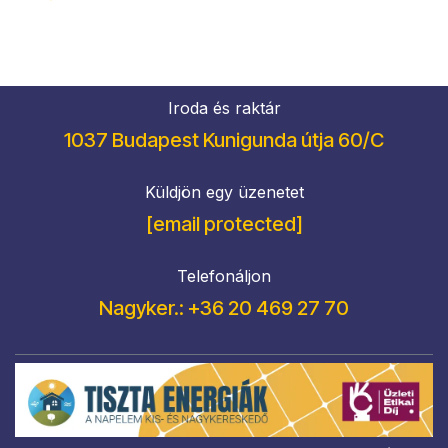
Iroda és raktár
1037 Budapest Kunigunda útja 60/C
Küldjön egy üzenetet
[email protected]
Telefonáljon
Nagyker.: +36 20 469 27 70