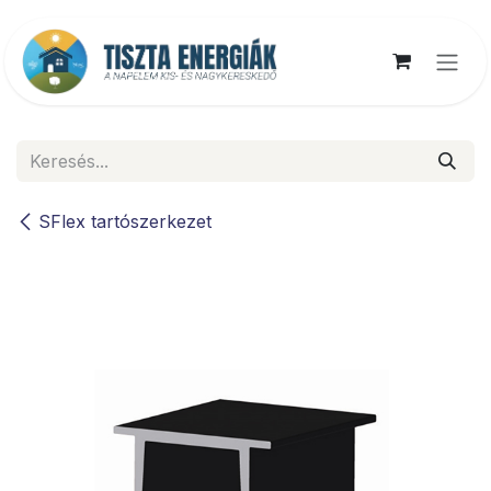
Kihagyás és továbblépés a tartalomhoz
SFlex tartószerkezet