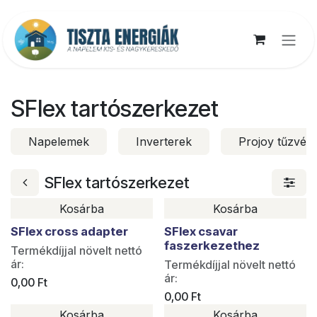
Kihagyás és továbblépés a tartalomhoz
SFlex tartószerkezet
Napelemek
Inverterek
Projoy tűzvéd
SFlex tartószerkezet
Kosárba
Kosárba
SFlex cross adapter
SFlex csavar
faszerkezethez
Termékdíjjal növelt nettó
ár:
Termékdíjjal növelt nettó
ár:
0,00
Ft
0,00
Ft
Kosárba
Kosárba