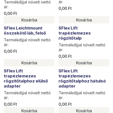
ár:
Termékdíjjal növelt nettó
ár:
0,00
Ft
0,00
Ft
Kosárba
Kosárba
SFlex Leichtmount
SFlex Lift
összekötő láb, felső
trapézlemezes
rögzítőtalp
Termékdíjjal növelt nettó
ár:
Termékdíjjal növelt nettó
ár:
0,00
Ft
0,00
Ft
Kosárba
Kosárba
SFlex Lift
SFlex Lift
trapézlemezes
trapézlemezes
rögzítőtalphoz elülső
rögzítőtalphoz hátulsó
adapter
adapter
Termékdíjjal növelt nettó
Termékdíjjal növelt nettó
ár:
ár:
0,00
Ft
0,00
Ft
Kosárba
Kosárba