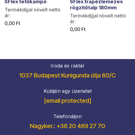
SFlex tetőkampó
SFlex trapézlemezes
rögzítőtalp 180mm
Termékdíjjal növelt nettó
ár:
Termékdíjjal növelt nettó
ár:
0,00
Ft
0,00
Ft
Iroda és raktár
1037 Budapest Kunigunda útja 60/C
Küldjön egy üzenetet
[email protected]
Telefonáljon
Nagyker.: +36 20 469 27 70