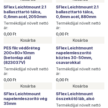
SFlex Leichtmount 2.1
SFlex Leichtmount 2.1
ballaszttartó tálca,
ballaszttartó tálca,
0,6mm acél, 2050mm
0,6mm acél, 880mm
Termékdíjjal növelt nettó
Termékdíjjal növelt nettó
ár:
ár:
0,00
Ft
0,00
Ft
Kosárba
Kosárba
PES filc védőréteg
SFlex Leichtmount
200x80x10mm
napelemleszorító
(betonlap alá)
köztes 30-50mm,
(823037V)
csavarokkal
Termékdíjjal növelt nettó
Termékdíjjal növelt nettó
ár:
ár:
0,00
Ft
0,00
Ft
Kosárba
Kosárba
SFlex Leichtmount
SFlex Leichtmount
napelemleszorító vég
összekötő láb, alsó
35mm
Termékdíjjal növelt nettó