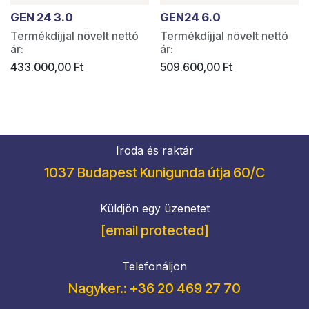
GEN 24 3.0
GEN24 6.0
Termékdíjjal növelt nettó
Termékdíjjal növelt nettó
ár:
ár:
433.000,00
Ft
509.600,00
Ft
Iroda és raktár
1037 Budapest Kunigunda útja 60/C
Küldjön egy üzenetet
[email protected]
Telefonáljon
Nagyker.: +36 20 469 27 70