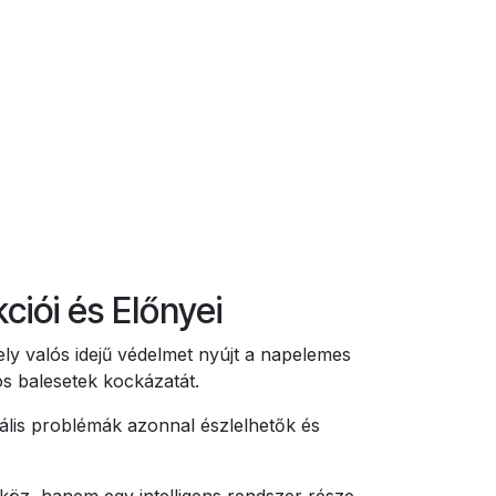
iói és Előnyei
ely valós idejű védelmet nyújt a napelemes
os balesetek kockázatát.
ális problémák azonnal észlelhetők és
öz, hanem egy intelligens rendszer része,