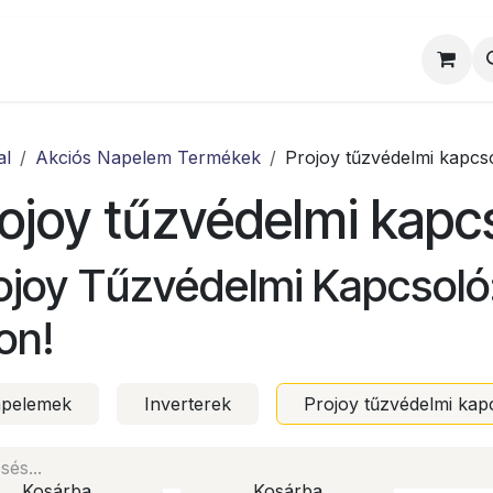
al
Munkatársaink
Egyedi ajánlat
Sz
al
Akciós Napelem Termékek
Projoy tűzvédelmi kapcs
ojoy tűzvédelmi kapc
ojoy Tűzvédelmi Kapcsoló
on!
pelemek
Inverterek
Projoy tűzvédelmi kap
Kosárba
Kosárba