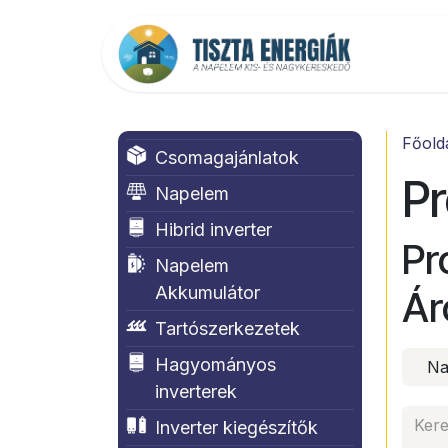
Kihagyás és továbblépés a tartalomhoz
Főold
Főold
Csomagajánlatok
Pr
Napelem
Hibrid inverter
Pr
Napelem
Akkumulátor
Ár
Tartószerkezetek
Hagyományos
Na
inverterek
Inverter kiegészítők