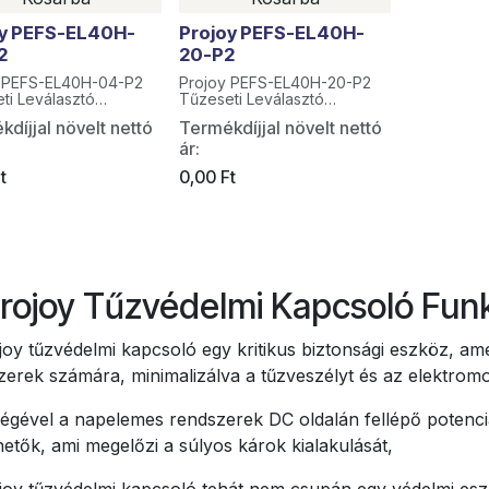
oy PEFS-EL40H-
Projoy PEFS-EL40H-
2
20-P2
y PEFS-EL40H-04-P2
Projoy PEFS-EL40H-20-P2
ti Leválasztó
Tűzeseti Leválasztó
oló
Kapcsoló
díjjal növelt nettó
Termékdíjjal növelt nettó
ár:
t
0,00
Ft
rojoy Tűzvédelmi Kapcsoló Funkc
joy tűzvédelmi kapcsoló egy kritikus biztonsági eszköz, am
zerek számára, minimalizálva a tűzveszélyt és az elektrom
ségével a napelemes rendszerek DC oldalán fellépő potenci
hetők, ami megelőzi a súlyos károk kialakulását,
joy tűzvédelmi kapcsoló tehát nem csupán egy védelmi eszk