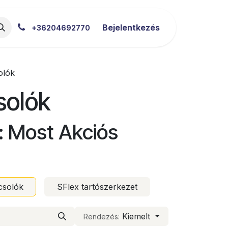
akértői Blog
Letöltések
Bejelentkezés
+36204692770
olók
solók
: Most Akciós
csolók
SFlex tartószerkezet
Kiemelt
Rendezés: