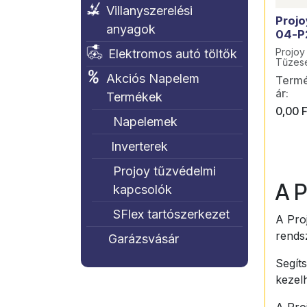
Villanyszerelési
Proj
anyagok
04-P
Projo
Elektromos autó töltők
Tűzese
Kapcs
Akciós Napelem
Termék
ár:
Termékek
0,00
F
Napelemek
Inverterek
Projoy tűzvédelmi
A P
kapcsolók
SFlex tartószerkezet
A Pro
rends
Garázsvásár
Segít
kezel
A Pro