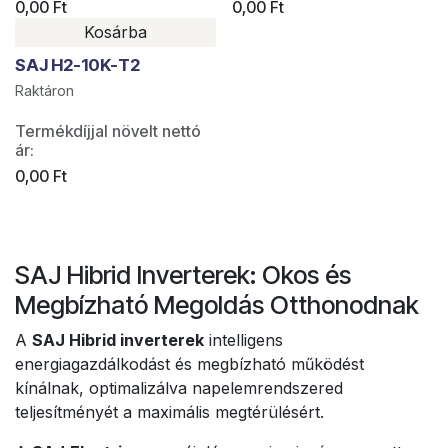
0,00
Ft
0,00
Ft
Kosárba
SAJ H2-10K-T2
Raktáron
Termékdíjjal növelt nettó
ár:
0,00
Ft
SAJ Hibrid Inverterek: Okos és
Megbízható Megoldás Otthonodnak
A
SAJ Hibrid inverterek
intelligens
energiagazdálkodást és megbízható működést
kínálnak, optimalizálva napelemrendszered
teljesítményét a maximális megtérülésért.