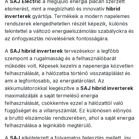
A
SAJ
Electric
a megújuló energia piacán szerzett
elismerést, mint a megbízható és innovatív
hibrid
inverterek
gyártója. Termékeik a modern napelemes
rendszerek elengedhetetlen részét képezik, különös
tekintettel a változó energiaelszámolási szabályokra és
az önfogyasztás növelésének fontosságára.
A
SAJ hibrid inverterek
tervezésekor a legfőbb
szempont a rugalmasság és a felhasználóbarát
működés volt. Képesek kezelni a napenergia közvetlen
felhasználását, a hálózatba történő visszatáplálást és
ami a legfontosabb, az energiatárolást. Az
akkumulátorokkal kiegészítve a
SAJ hibrid inverterek
maximalizálják a saját termelésű energia
felhasználását, csökkentve ezzel a hálózattól való
függőséget és a villanyszámlát. Ez különösen előnyös
a bruttó elszámolás rendszerében, ahol a saját energia
felhasználása a leginkább megtérülő.
A
SAJ
elkötelezett a folyamatos fejlesztés mellett, így