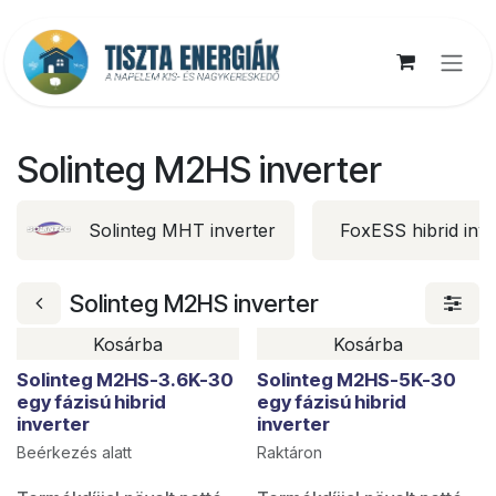
Kihagyás és továbblépés a tartalomhoz
Solinteg M2HS inverter
Solinteg MHT inverter
FoxESS hibrid inve
Solinteg M2HS inverter
Kosárba
Kosárba
Solinteg M2HS-3.6K-30
Solinteg M2HS-5K-30
egy fázisú hibrid
egy fázisú hibrid
inverter
inverter
Beérkezés alatt
Raktáron