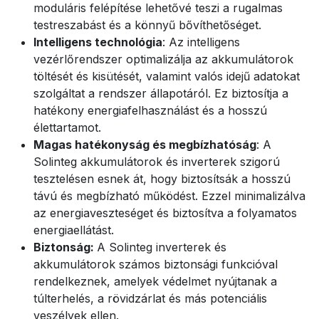
moduláris felépítése lehetővé teszi a rugalmas
testreszabást és a könnyű bővíthetőséget.
Intelligens technológia
: Az intelligens
vezérlőrendszer optimalizálja az akkumulátorok
töltését és kisütését, valamint valós idejű adatokat
szolgáltat a rendszer állapotáról. Ez biztosítja a
hatékony energiafelhasználást és a hosszú
élettartamot.
Magas hatékonyság és megbízhatóság
: A
Solinteg akkumulátorok és inverterek szigorú
tesztelésen esnek át, hogy biztosítsák a hosszú
távú és megbízható működést. Ezzel minimalizálva
az energiaveszteséget és biztosítva a folyamatos
energiaellátást.
Biztonság:
A Solinteg inverterek és
akkumulátorok számos biztonsági funkcióval
rendelkeznek, amelyek védelmet nyújtanak a
túlterhelés, a rövidzárlat és más potenciális
veszélyek ellen.