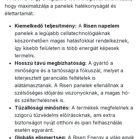
hogy maximalizálja a panelek hatékonyságát és
élettartamát.
Kiemelkedő teljesítmény:
A
Risen napelem
panelek a legújabb cellatechnológiáknak
köszönhetően magas hatásfokkal rendelkeznek,
így kisebb felületen is több energiát képesek
termelni.
Hosszú távú megbízhatóság:
A gyártó a
minőségre és a tartósságra fókuszál, melyet a
kiterjesztett garanciális feltételek is
alátámasztanak. A Risen panelek ellenállnak a
szélsőséges időjárási viszonyoknak, a magas hó-
és szélterhelésnek is.
Tűzállósági minősítés:
A termékek megfelelnek a
szigorú tűzvédelmi előírásoknak, ami extra
biztonságot nyújt otthoni és ipari felhasználás
esetén egyaránt.
Globális elismertség:
A Risen Energy a világ egyik