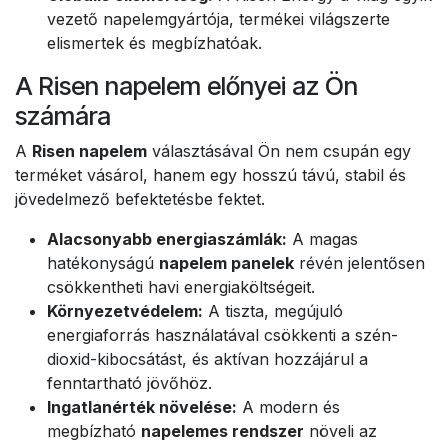
vezető napelemgyártója, termékei világszerte
elismertek és megbízhatóak.
A Risen napelem előnyei az Ön
számára
A
Risen napelem
választásával Ön nem csupán egy
terméket vásárol, hanem egy hosszú távú, stabil és
jövedelmező befektetésbe fektet.
Alacsonyabb energiaszámlák:
A magas
hatékonyságú
napelem panelek
révén jelentősen
csökkentheti havi energiaköltségeit.
Környezetvédelem:
A tiszta, megújuló
energiaforrás használatával csökkenti a szén-
dioxid-kibocsátást, és aktívan hozzájárul a
fenntartható jövőhöz.
Ingatlanérték növelése:
A modern és
megbízható
napelemes rendszer
növeli az