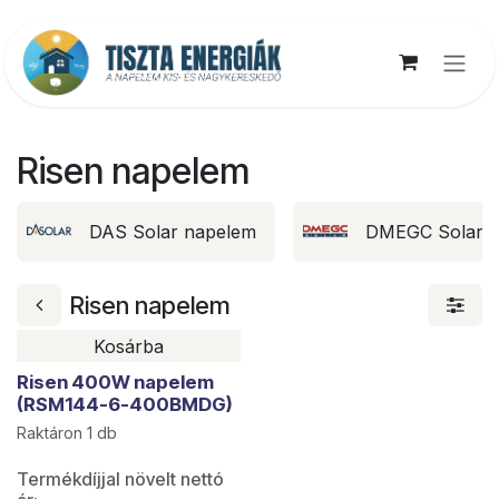
Kihagyás és továbblépés a tartalomhoz
Risen napelem
DAS Solar napelem
DMEGC Solar 
Risen napelem
Kosárba
Utolsó darabok
Risen 400W napelem
(RSM144-6-400BMDG)
Raktáron 1 db
Termékdíjjal növelt nettó