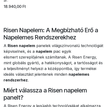
ár:
18.940,00
Ft
Risen Napelem: A Megbízható Erő a
Napelemes Rendszerekhez
A
Risen napelem
panelek világszínvonalú technológiát
képviselnek, és a
napelem
piac egyik
elismert szereplőjének számítanak. A Risen Energy,
mint globális gyártó, a hatékonyságot, a tartósságot és
a teljesítményt helyezi a középpontba, így termékei
ideális választást jelentenek minden
napelemes
rendszerhez
.
Miért válassza a Risen napelem
panelt?
A Risen Energy a legújabb technológiákat alkalmazza,