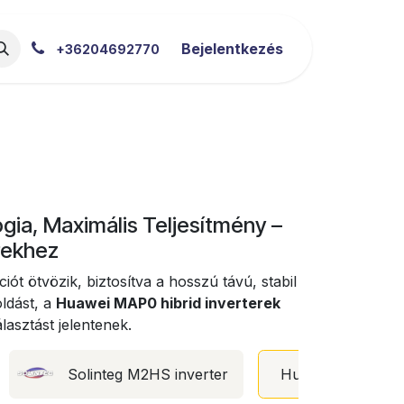
akértői Blog
Letöltések
Bejelentkezés
+36204692770
gia, Maximális Teljesítmény –
rekhez
ót ötvözik, biztosítva a hosszú távú, stabil
oldást, a
Huawei MAP0 hibrid inverterek
lasztást jelentenek.
Solinteg M2HS inverter
Huawei MAP0 inv