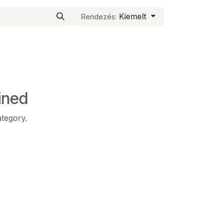
Kiemelt
Rendezés:
ined
ategory.