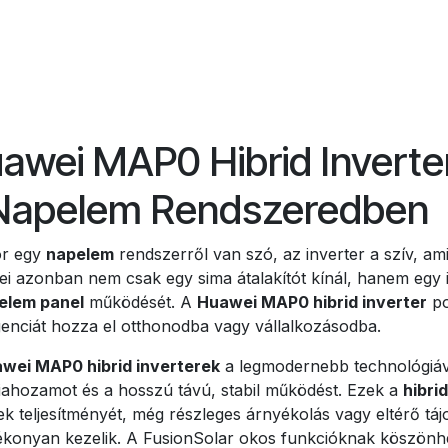
awei MAP0 Hibrid Inverter
Napelem Rendszeredben
r egy
napelem
rendszerről van szó, az inverter a szív, a
 azonban nem csak egy sima átalakítót kínál, hanem egy inte
elem panel
működését. A
Huawei MAP0 hibrid inverter
po
igenciát hozza el otthonodba vagy vállalkozásodba.
wei MAP0 hibrid inverterek
a legmodernebb technológiáva
iahozamot és a hosszú távú, stabil működést. Ezek a
hibri
k teljesítményét, még részleges árnyékolás vagy eltérő tájol
tékonyan kezelik. A FusionSolar okos funkcióknak köszönh