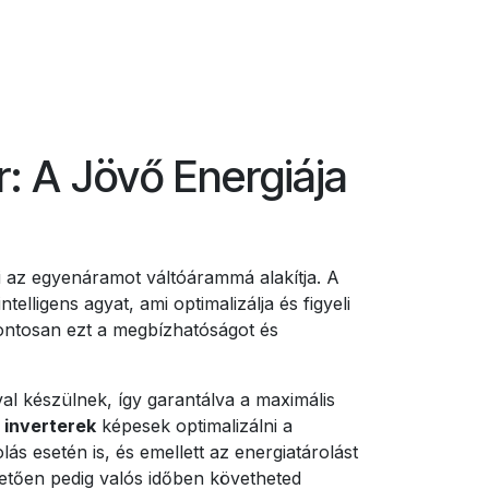
: A Jövő Energiája
mi az egyenáramot váltóárammá alakítja. A
lligens agyat, ami optimalizálja és figyeli
ntosan ezt a megbízhatóságot és
l készülnek, így garantálva a maximális
d inverterek
képesek optimalizálni a
ás esetén is, és emellett az energiatárolást
etően pedig valós időben követheted