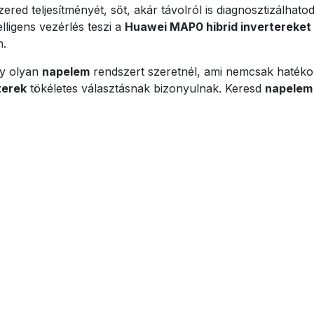
ered teljesítményét, sőt, akár távolról is diagnosztizálhat
elligens vezérlés teszi a
Huawei MAP0 hibrid invertereket
n.
y olyan
napelem
rendszert szeretnél, ami nemcsak hatéko
terek
tökéletes választásnak bizonyulnak. Keresd
napelem