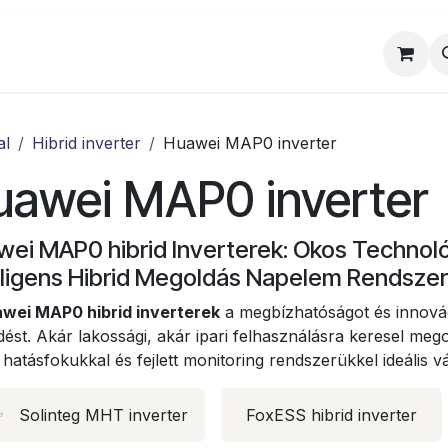
al
Munkatársaink
Egyedi ajánlat
Sz
al
Hibrid inverter
Huawei MAP0 inverter
uawei MAP0 inverter
ei MAP0 hibrid Inverterek: Okos Technoló
lligens Hibrid Megoldás Napelem Rendsze
wei MAP0 hibrid inverterek
a megbízhatóságot és innováci
ést. Akár lakossági, akár ipari felhasználásra keresel meg
 hatásfokukkal és fejlett monitoring rendszerükkel ideális vá
Solinteg MHT inverter
FoxESS hibrid inverter