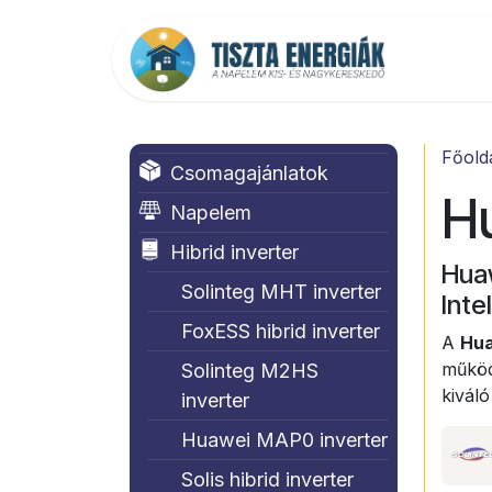
Kihagyás és továbblépés a tartalomhoz
Főold
Főold
Csomagajánlatok
H
Napelem
Hibrid inverter
Huaw
Solinteg MHT inverter
Inte
FoxESS hibrid inverter
A
Hua
működ
Solinteg M2HS
kiváló
inverter
Huawei MAP0 inverter
Solis hibrid inverter