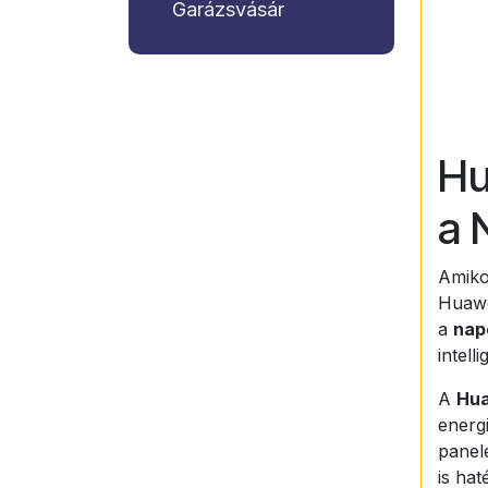
Garázsvásár
Hu
a 
Amiko
Huawei
a
nap
intell
A
Hua
energ
panele
is ha