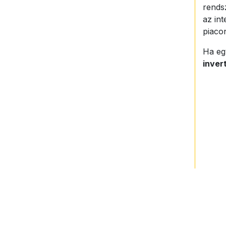
rendsz
az int
piaco
Ha eg
inver