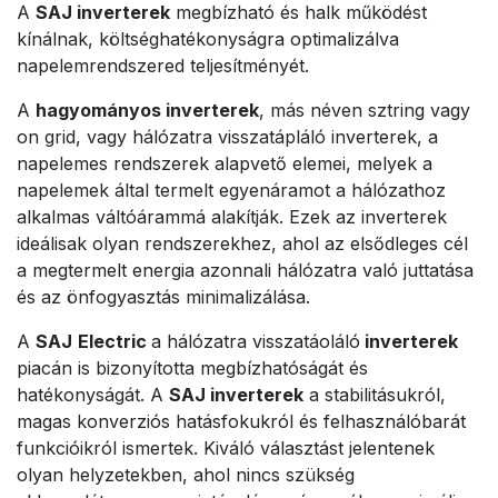
A
SAJ inverterek
megbízható és halk működést
kínálnak, költséghatékonyságra optimalizálva
napelemrendszered teljesítményét.
A
hagyományos inverterek
, más néven sztring vagy
on grid, vagy hálózatra visszatápláló inverterek, a
napelemes rendszerek alapvető elemei, melyek a
napelemek által termelt egyenáramot a hálózathoz
alkalmas váltóárammá alakítják. Ezek az inverterek
ideálisak olyan rendszerekhez, ahol az elsődleges cél
a megtermelt energia azonnali hálózatra való juttatása
és az önfogyasztás minimalizálása.
A
SAJ
Electric
a hálózatra visszatáoláló
inverterek
piacán is bizonyította megbízhatóságát és
hatékonyságát. A
SAJ inverterek
a stabilitásukról,
magas konverziós hatásfokukról és felhasználóbarát
funkcióikról ismertek. Kiváló választást jelentenek
olyan helyzetekben, ahol nincs szükség