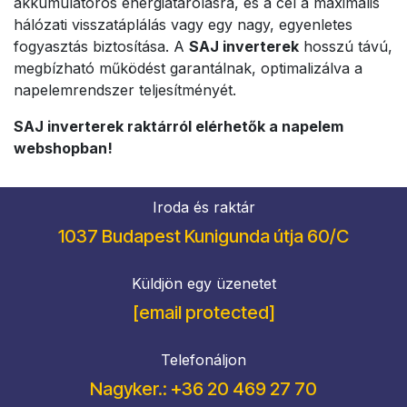
akkumulátoros energiatárolásra, és a cél a maximális
hálózati visszatáplálás vagy egy nagy, egyenletes
fogyasztás biztosítása. A
SAJ inverterek
hosszú távú,
megbízható működést garantálnak, optimalizálva a
napelemrendszer teljesítményét.
SAJ inverterek raktárról elérhetők a napelem
webshopban!
Iroda és raktár
1037 Budapest Kunigunda útja 60/C
Küldjön egy üzenetet
[email protected]
Telefonáljon
Nagyker.: +36 20 469 27 70