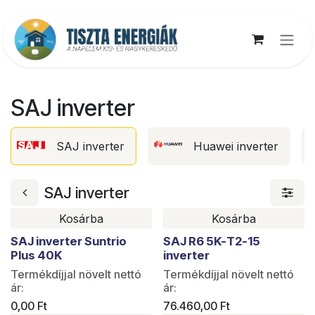
Kihagyás és továbblépés a tartalomhoz
SAJ inverter
SAJ inverter
Huawei inverter
SAJ inverter
Kosárba
Kosárba
Utolsó darabok
SAJ inverter Suntrio
SAJ R6 5K-T2-15
Plus 40K
inverter
Termékdíjjal növelt nettó
Termékdíjjal növelt nettó
ár:
ár:
0,00
Ft
76.460,00
Ft