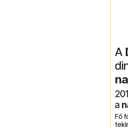
A
di
n
201
a
n
Fő 
teki