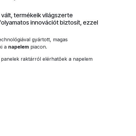
.
é vált, termékeik világszerte
folyamatos innovációt biztosít, ezzel
echnológiával gyártott, magas
ki a
napelem
piacon.
anelek raktárról elérhatőek a napelem