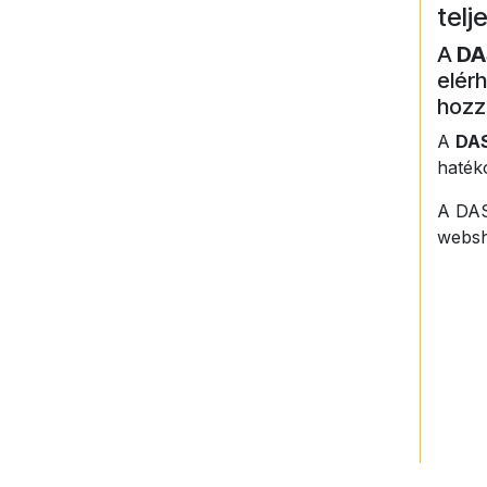
telj
A
DA
elérh
hozz
A
DAS
haté
A DAS
websh