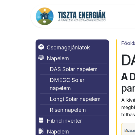
Kihagyás és továbblépés a tartalomhoz
Főold
Főold
Csomagajánlatok
D
Napelem
DAS Solar napelem
A 
DMEGC Solar
pan
napelem
Longi Solar napelem
A kiv
megbí
Risen napelem
felha
Hibrid inverter
Napelem