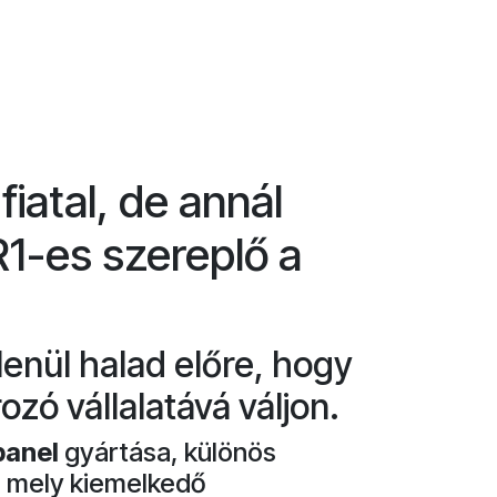
iatal, de annál
1-es szereplő a
lenül halad előre, hogy
zó vállalatává váljon.
panel
gyártása, különös
, mely kiemelkedő