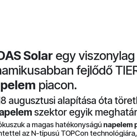
DAS Solar
egy viszonylag f
namikusabban fejlődő TIER
apelem
piacon.
8 augusztusi alapítása óta töret
apelem
szektor egyik meghatáro
fókuszuk a magas hatékonyságú
napelem 
ntettel az N-típusú TOPCon technológiára