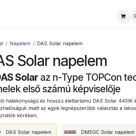
al
Munkatársaink
Egyedi ajánlat
Sz
al
Napelem
DAS Solar napelem
AS Solar napelem
DAS Solar
az n-Type TOPCon tec
elek első számú képviselője
áló hatékonyságú és hosszú élettartamú DAS Solar 445W
zhatóságuk miatt az egyik legnépszerűbb választás a lakos
sználók körében.
DAS Solar napelem
DMEGC Solar napelem