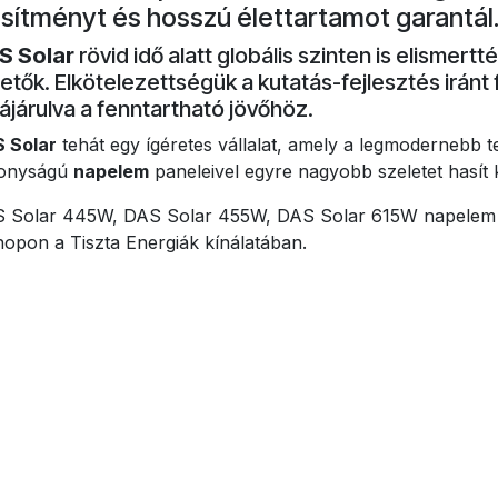
esítményt és hosszú élettartamot garantál
S Solar
rövid idő alatt globális szinten is elismertt
etők. Elkötelezettségük a kutatás-fejlesztés iránt 
ájárulva a fenntartható jövőhöz.
 Solar
tehát egy ígéretes vállalat, amely a legmodernebb t
konyságú
napelem
paneleivel egyre nagyobb szeletet hasít 
 Solar 445W, DAS Solar 455W, DAS Solar 615W napelem p
opon a Tiszta Energiák kínálatában.