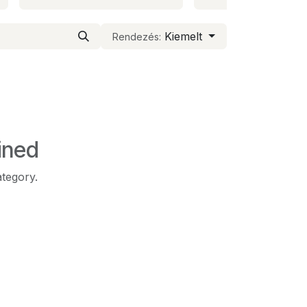
Kiemelt
Rendezés:
ined
ategory.