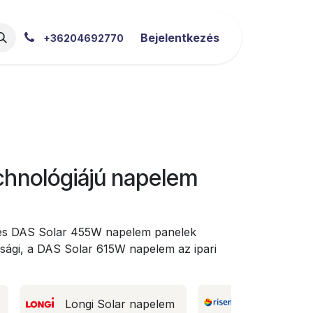
akértői Blog
Letöltések
Bejelentkezés
+36204692770
hnológiájú napelem
 és DAS Solar 455W napelem panelek
sági, a DAS Solar 615W napelem az ipari
Longi Solar napelem
Risen napel