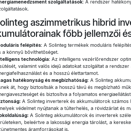
nergiamenedzsment szolgáltatások
: A rendszer hatékon
zolgáltatások.
olinteg aszimmetrikus hibrid inv
umulátorainak főbb jellemzői és
oduláris felépítés
: A Solinteg termékek moduláris felépíté
s a könnyű bővíthetőséget.
ntelligens technológia
: Az intelligens vezérlőrendszer opti
isütését, valamint valós idejű adatokat szolgáltat a rendszer 
nergiafelhasználást és a hosszú élettartamot.
agas hatékonyság és megbízhatóság
: A Solinteg akkumu
snek át, hogy biztosítsák a hosszú távú és megbízható műkö
nergiaveszteséget és biztosítva a folyamatos energiaellátást
iztonság:
A Solinteg inverterek és akkumulátorok számos 
melyek védelmet nyújtanak a túlterhelés, a rövidzárlat és má
okoldalúság:
A Solinteg akkumulátorok és inverterek szé
erületeken, beleértve a lakossági energia tárolást, a keresked
zünetmentes áramforrásokat is.