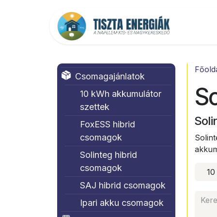
Kihagyás és továbblépés a tartalomhoz
Főold
Főold
Csomagajánlatok
So
10 kWh akkumulátor
szettek
Soli
FoxESS hibrid
csomagok
Solin
akkum
Solinteg hibrid
csomagok
10
SAJ hibrid csomagok
Ipari akku csomagok