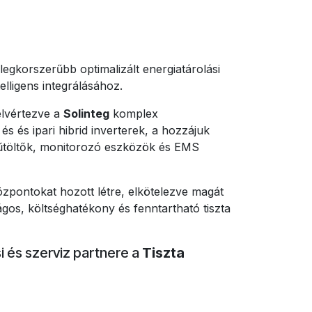
legkorszerűbb optimalizált energiatárolási
elligens integrálásához.
elvértezve a
Solinteg
komplex
és és ipari hibrid inverterek, a hozzájuk
űtöltők, monitorozó eszközök és EMS
.
központokat hozott létre, elkötelezve magát
ágos, költséghatékony és fenntartható tiszta
i és szerviz partnere a
Tiszta