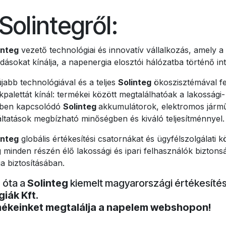
Solintegről:
integ
vezető technológiai és innovatív vállalkozás, amely a 
ásokat kínálja, a napenergia elosztói hálózatba történő int
jabb technológiával és a teljes
Solinteg
ökoszisztémával f
palettát kínál: termékei között megtalálhatóak a lakossági- 
ben kapcsolódó
Solinteg
akkumulátorok, elektromos járm
áltatások megbízható minőségben és kiváló teljesítménnyel
integ
globális értékesítési csatornákat és ügyfélszolgálati 
g minden részén élő lakossági és ipari felhasználók biztons
ia biztosításában.
 óta a
Solinteg
kiemelt magyarországi értékesítés
giák Kft.
ékeinket megtalálja a napelem webshopon!