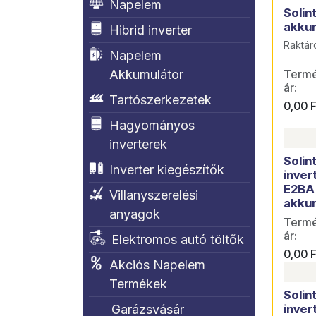
Napelem
Solin
akkum
Hibrid inverter
Raktár
Napelem
Termék
Akkumulátor
ár:
Tartószerkezetek
0,00
F
Hagyományos
inverterek
Solin
Inverter kiegészítők
inver
E2BA
Villanyszerelési
akku
anyagok
Termék
ár:
Elektromos autó töltők
0,00
F
Akciós Napelem
Termékek
Solin
inver
Garázsvásár