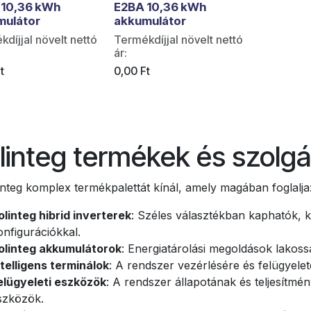
 10,36 kWh
E2BA 10,36 kWh
mulátor
akkumulátor
díjjal növelt nettó
Termékdíjjal növelt nettó
ár:
t
0,00
Ft
linteg termékek és szolgá
integ komplex termékpalettát kínál, amely magában foglalja
olinteg hibrid inverterek
: Széles választékban kaphatók, 
onfigurációkkal.
olinteg akkumulátorok
: Energiatárolási megoldások lakoss
ntelligens terminálok
: A rendszer vezérlésére és felügyele
elügyeleti eszközök
: A rendszer állapotának és teljesítm
szközök.