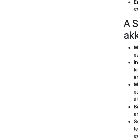
E
s
A S
akk
M
é
I
k
e
M
e
e
B
a
S
t
s