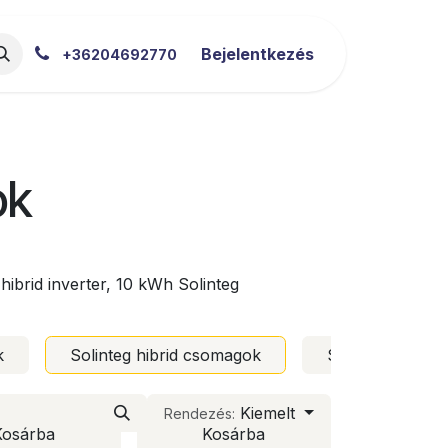
akértői Blog
Letöltések
Bejelentkezés
+36204692770
ok
ibrid inverter, 10 kWh Solinteg
k
Solinteg hibrid csomagok
SAJ hibrid cso
Kiemelt
Rendezés:
Kosárba
Kosárba