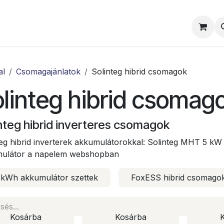
al
Munkatársaink
Egyedi ajánlat
Sz
al
Csomagajánlatok
Solinteg hibrid csomagok
linteg hibrid csomag
nteg hibrid inverteres csomagok
teg hibrid inverterek akkumulátorokkal: Solinteg MHT 5 kW h
ulátor a napelem webshopban
 kWh akkumulátor szettek
FoxESS hibrid csomago
Kosárba
Kosárba