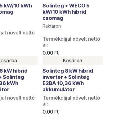
 5 kW/10 kWh
Solinteg + WECO 5
somag
kW/10 kWh hibrid
csomag
Raktáron
jal növelt nettó
Termékdíjjal növelt nettó
ár:
0,00
Ft
Kosárba
Kosárba
6 kW hibrid
Solinteg 8 kW hibrid
+ Solinteg
inverter + Solinteg
,36 kWh
E2BA 10,36 kWh
átor
akkumulátor
jal növelt nettó
Termékdíjjal növelt nettó
ár:
0,00
Ft