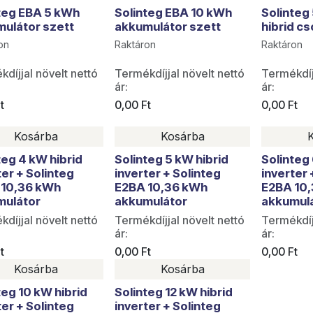
teg EBA 5 kWh
Solinteg EBA 10 kWh
Solinteg
ulátor szett
akkumulátor szett
hibrid c
on
Raktáron
Raktáron
díjjal növelt nettó
Termékdíjjal növelt nettó
Termékdíj
ár:
ár:
t
0,00
Ft
0,00
Ft
Kosárba
Kosárba
teg 4 kW hibrid
Solinteg 5 kW hibrid
Solinteg 
ter + Solinteg
inverter + Solinteg
inverter 
 10,36 kWh
E2BA 10,36 kWh
E2BA 10
mulátor
akkumulátor
akkumul
díjjal növelt nettó
Termékdíjjal növelt nettó
Termékdíj
ár:
ár:
t
0,00
Ft
0,00
Ft
Kosárba
Kosárba
teg 10 kW hibrid
Solinteg 12 kW hibrid
ter + Solinteg
inverter + Solinteg