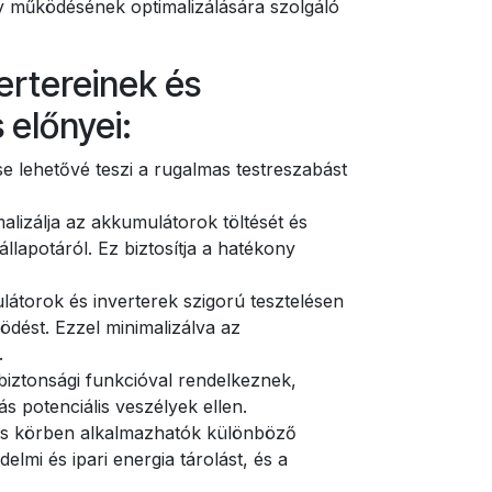
y működésének optimalizálására szolgáló
ertereinek és
 előnyei:
se lehetővé teszi a rugalmas testreszabást
malizálja az akkumulátorok töltését és
állapotáról. Ez biztosítja a hatékony
látorok és inverterek szigorú tesztelésen
dést. Ezzel minimalizálva az
.
biztonsági funkcióval rendelkeznek,
s potenciális veszélyek ellen.
les körben alkalmazhatók különböző
elmi és ipari energia tárolást, és a