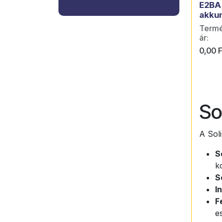
E2BA
akku
Termék
ár:
0,00
F
So
A Sol
S
k
S
I
F
e