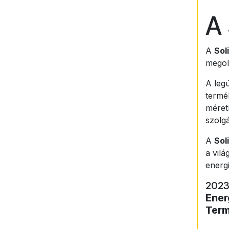
A 
A
Sol
megold
A legú
termék
méret
szolg
A
Sol
a vilá
energ
2023
Ener
Term