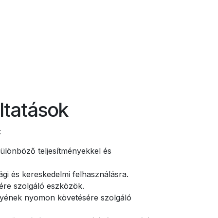
ltatások
:
különböző teljesítményekkel és
ági és kereskedelmi felhasználásra.
tére szolgáló eszközök.
ényének nyomon követésére szolgáló